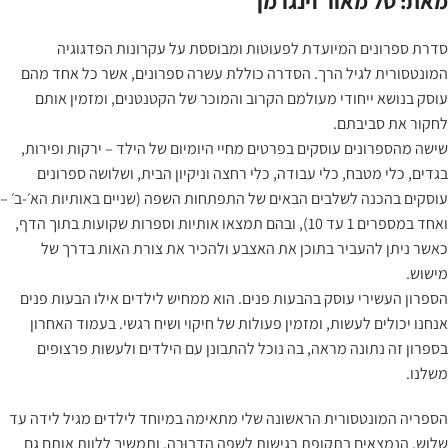
מאת: טל מאור זינגרמן
סדרת ספרונים המיועדת לפעוטות ומבוססת על עקרונות הפדגוגיה
המונטסורית לגיל הרך. הסדרה כוללת עשרה ספרונים, אשר כל אחד מהם
עוסק בנושא ייחודי מעולמם הקרוב והמוכר של הקטנטנים, ומזמין אותם
לחקור את סביבתם.
שישה מהספרונים עוסקים בפרטים מחיי היומיום של הילד – ירקות ופירות,
בגדים, כלי מטבח, כלי עבודה, כלי רחצה וניקיון הבית, ושלושה ספרונים
עוסקים בהכנה לשלבים הבאים של התפתחות השפה (שניים באותיות הא׳-ב׳ –
ואחד במספרים 1 עד 10), ובהם תמצאו אותיות וספרות שקועות בתוך הדף,
כאשר ניתן להעביר בתוכן את האצבע ולהכיר את צורת האות בדרך של
מישוש.
הספרון העשירי עוסק בהבעות פנים. הוא ממחיש לילדים אילו הבעות פנים
אנחנו יכולים לעשות, ומזמין פעולות של חיקוי ושיח רגשי. בעמוד האחרון
בספרון זה נתונה מראה, בה נוכל להתבונן עם הילדים ולעשות פרצופים
משלנו.
הספריה המונטסורית הראשונה שלי מתאימה במיוחד לילדים מגיל לידה עד
שלוש, הנמצאים בתקופת רגישות לשפה הדבוּרה, ותמשיך ללוות אותם גם