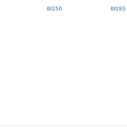
₪
250
₪
185